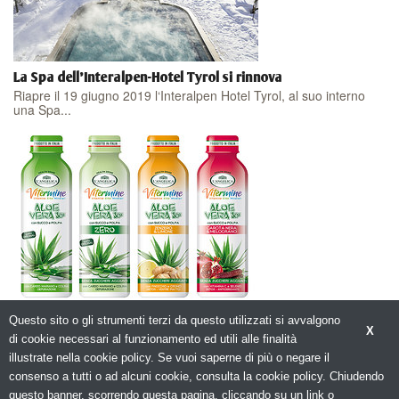
La Spa dell'Interalpen-Hotel Tyrol si rinnova
Riapre il 19 giugno 2019 l‘Interalpen Hotel Tyrol, al suo interno
una Spa...
La gamma Vitermine con ALOE VERA si rinnova.
Questo sito o gli strumenti terzi da questo utilizzati si avvalgono
L’Istituto Erboristico L’Angelica rinnova la gamma di Health Drink...
X
di cookie necessari al funzionamento ed utili alle finalità
illustrate nella cookie policy. Se vuoi saperne di più o negare il
consenso a tutti o ad alcuni cookie, consulta la cookie policy. Chiudendo
questo banner, scorrendo questa pagina, cliccando su un link o