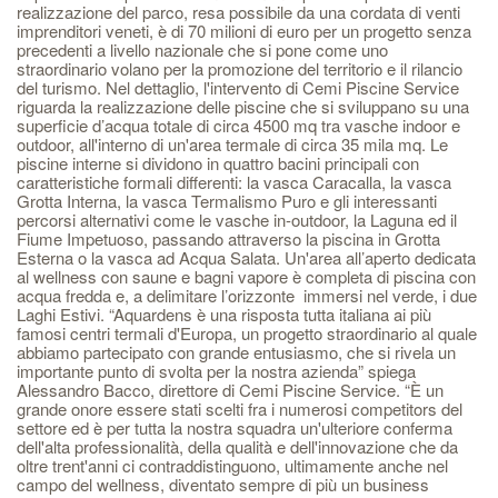
realizzazione del parco, resa possibile da una cordata di venti
imprenditori veneti, è di 70 milioni di euro per un progetto senza
precedenti a livello nazionale che si pone come uno
straordinario volano per la promozione del territorio e il rilancio
del turismo. Nel dettaglio, l'intervento di Cemi Piscine Service
riguarda la realizzazione delle piscine che si sviluppano su una
superficie d’acqua totale di circa 4500 mq tra vasche indoor e
outdoor, all'interno di un'area termale di circa 35 mila mq. Le
piscine interne si dividono in quattro bacini principali con
caratteristiche formali differenti: la vasca Caracalla, la vasca
Grotta Interna, la vasca Termalismo Puro e gli interessanti
percorsi alternativi come le vasche in-outdoor, la Laguna ed il
Fiume Impetuoso, passando attraverso la piscina in Grotta
Esterna o la vasca ad Acqua Salata. Un'area all’aperto dedicata
al wellness con saune e bagni vapore è completa di piscina con
acqua fredda e, a delimitare l’orizzonte immersi nel verde, i due
Laghi Estivi. “Aquardens è una risposta tutta italiana ai più
famosi centri termali d'Europa, un progetto straordinario al quale
abbiamo partecipato con grande entusiasmo, che si rivela un
importante punto di svolta per la nostra azienda” spiega
Alessandro Bacco, direttore di Cemi Piscine Service. “È un
grande onore essere stati scelti fra i numerosi competitors del
settore ed è per tutta la nostra squadra un'ulteriore conferma
dell'alta professionalità, della qualità e dell'innovazione che da
oltre trent'anni ci contraddistinguono, ultimamente anche nel
campo del wellness, diventato sempre di più un business