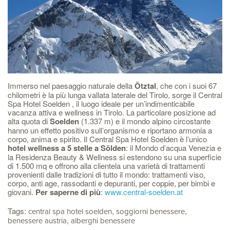
Immerso nel paesaggio naturale della
Ötztal
, che con i suoi 67
chilometri è la più lunga vallata laterale del Tirolo, sorge il Central
Spa Hotel Soelden , il luogo ideale per un’indimenticabile
vacanza attiva e wellness in Tirolo. La particolare posizione ad
alta quota di
Soelden
(1.337 m) e il mondo alpino circostante
hanno un effetto positivo sull’organismo e riportano armonia a
corpo, anima e spirito. Il Central Spa Hotel Soelden è l’unico
hotel wellness a 5 stelle a Sölden
: il Mondo d’acqua Venezia e
la Residenza Beauty & Wellness si estendono su una superficie
di 1.500 mq e offrono alla clientela una varietà di trattamenti
provenienti dalle tradizioni di tutto il mondo: trattamenti viso,
corpo, anti age, rassodanti e depuranti, per coppie, per bimbi e
giovani.
Per saperne di più
:
www.central-soelden.at
Tags:
,
,
central spa hotel soelden
soggiorni benessere
,
benessere austria
alberghi benessere