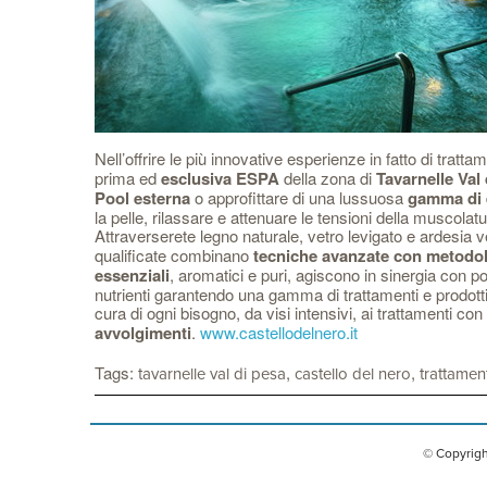
Nell’offrire le più innovative esperienze in fatto di tratta
prima ed
esclusiva ESPA
della zona di
Tavarnelle Val 
Pool esterna
o approfittare di una lussuosa
gamma di 
la pelle, rilassare e attenuare le tensioni della muscola
Attraverserete legno naturale, vetro levigato e ardesia
qualificate combinano
tecniche avanzate con metodol
essenziali
, aromatici e puri, agiscono in sinergia con p
nutrienti garantendo una gamma di trattamenti e prodott
cura di ogni bisogno, da visi intensivi, ai trattamenti con
avvolgimenti
.
www.castellodelnero.it
Tags:
,
,
tavarnelle val di pesa
castello del nero
trattament
© Copyrigh