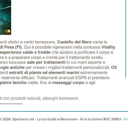
menti olistici e centri benessere,
Castello del Nero
vanta la
di Pesa (FI)
. Qui è possibile rigenerarsi nella sontuosa
Vitality
esperienze calde e fredde
che aiutano a purificare il corpo e
tura e a preparare corpo e mente per il trattamento scelto.
 verso lussuose
sale per trattamenti
in cui mani esperte e
ogie antiche
per creare i migliori trattamenti personalizzati.
Oli
otenti
estratti di piante ed elementi marini
estremamente
i realmente efficaci. Trattamenti avanzati ESPA si prendono
pietre laviche
calde, fino ai
massaggi corpo
e agli
,
i con prodotti naturali
alberghi benessere
t 2026. Spachoice.net - La tua Guida al Benessere - N.ro Iscrizione ROC 20653 -
Pr