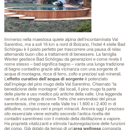
Immerso nella maestosa quiete alpina dell’incontaminata Val
Sarentino, ma a soli 16 km a nord di Bolzano, l’hotel 4 stelle Bad
Schörgau è il posto perfetto per trascorrere una pausa di relax
alternando buon cibo a trattamenti di benessere. La famiglia
Wenter gestisce Bad Schörgau da generazioni e come rivela il
nome stesso – bad significa bagno – vanta una lunga tradizione
di bagno contadino grazie alla vicinanza con una sorgente di
acqua di montagna, ricca di ferro, zolfo e preziosi sali minerali.
L’
effetto curativo dell’acqua di sorgente
è potenziato
dall’impiego del pino mugo della Val Sarentino. Chiamato “la
benedizione delle montagne” dai locali, il pino mugo fa parte
delle piante a uso medico più antiche della valle. Una leggenda
narra di una strega di nome Trehs che servendosi del pinus
sarentensis, che cresce nella Valle tra i 1.600 e i 2.400 m di
altitudine, compiva veri e propri miracoli. Ancora oggi il prezioso
olio essenziale viene estratto secondo l’antica ricetta dei
contadini sarentinesi con il metodo della distillazione a vapore.
Ha proprietà vitalizzanti e stimola l’autoregolazione delle funzioni
del corpo. Già dotato da tempo di un’
area wellness
composta