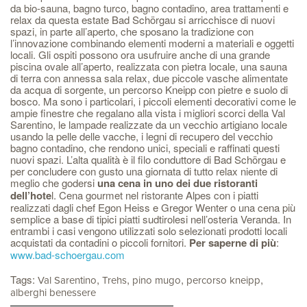
da bio-sauna, bagno turco, bagno contadino, area trattamenti e
relax da questa estate Bad Schörgau si arricchisce di nuovi
spazi, in parte all’aperto, che sposano la tradizione con
l’innovazione combinando elementi moderni a materiali e oggetti
locali. Gli ospiti possono ora usufruire anche di una grande
piscina ovale all’aperto, realizzata con pietra locale, una sauna
di terra con annessa sala relax, due piccole vasche alimentate
da acqua di sorgente, un percorso Kneipp con pietre e suolo di
bosco. Ma sono i particolari, i piccoli elementi decorativi come le
ampie finestre che regalano alla vista i migliori scorci della Val
Sarentino, le lampade realizzate da un vecchio artigiano locale
usando la pelle delle vacche, i legni di recupero del vecchio
bagno contadino, che rendono unici, speciali e raffinati questi
nuovi spazi. L’alta qualità è il filo conduttore di Bad Schörgau e
per concludere con gusto una giornata di tutto relax niente di
meglio che godersi
una cena in uno dei due ristoranti
dell’hote
l. Cena gourmet nel ristorante Alpes con i piatti
realizzati dagli chef Egon Heiss e Gregor Wenter o una cena più
semplice a base di tipici piatti sudtirolesi nell’osteria Veranda. In
entrambi i casi vengono utilizzati solo selezionati prodotti locali
acquistati da contadini o piccoli fornitori.
Per saperne di più
:
www.bad-schoergau.com
Tags:
,
,
,
,
Val Sarentino
Trehs
pino mugo
percorso kneipp
alberghi benessere