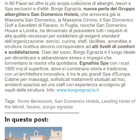
in 80 Paesi ed offre la più ampia collezione di alberghi, resort e
Spa esclusivi e d’elité. Borgo Egnazia,
nuova perla del Gruppo
alberghiero San Domenico Hotels,
che annovera già la
Masseria San Domenico, la Masseria Cimino, il San Domenico
Golf a Savelletri di Fasano, in Puglia, nonché San Domenico
House a Londra, ha dimostrato di possedere tutti i requisiti di
alta qualità necessari per soddisfare gli esigenti standard
dell’organizzazione: servizi, cucina, staff, facilities, amenities e
struttura ricettiva devono corrispondere ad
alti livelli di comfort
e soddisfazione
. Oasi del lusso, Borgo Egnazia è il luogo ideale
per dimenticare e abbandonare stress e impegni che
tormentano la nostra vita quotidiana.
Egnathia Spa
con i suoi
1800 mq di superficie, dove si combinano storia e tradizione,
con un’architettura innovativa, è tra le più grandi Spa d'Europa.
Cabine per massaggi, sofisticati trattamenti studuati ad hoc,
ambienti spaziosi ed uno staff con esperienza accolgono gli
ospiti della struttura. Info:
www.borgoegnazia.it
Tags:
,
,
Terme Benessere
San Domenico Hotels
Leading Hotel of
,
,
the World
fasano
borgo egnazia
In questo post: