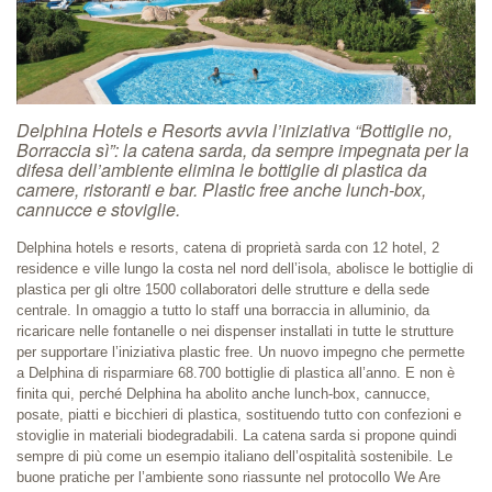
Delphina Hotels e Resorts avvia l’iniziativa “Bottiglie no,
Borraccia sì”: la catena sarda, da sempre impegnata per la
difesa dell’ambiente elimina le bottiglie di plastica da
camere, ristoranti e bar. Plastic free anche lunch-box,
cannucce e stoviglie.
Delphina hotels e resorts, catena di proprietà sarda con 12 hotel, 2
residence e ville lungo la costa nel nord dell’isola, abolisce le bottiglie di
plastica per gli oltre 1500 collaboratori delle strutture e della sede
centrale. In omaggio a tutto lo staff una borraccia in alluminio, da
ricaricare nelle fontanelle o nei dispenser installati in tutte le strutture
per supportare l’iniziativa plastic free. Un nuovo impegno che permette
a Delphina di risparmiare 68.700 bottiglie di plastica all’anno. E non è
finita qui, perché Delphina ha abolito anche lunch-box, cannucce,
posate, piatti e bicchieri di plastica, sostituendo tutto con confezioni e
stoviglie in materiali biodegradabili. La catena sarda si propone quindi
sempre di più come un esempio italiano dell’ospitalità sostenibile. Le
buone pratiche per l’ambiente sono riassunte nel protocollo We Are