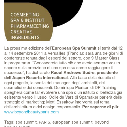
La prossima edizione dell’
European Spa Summit
si terrà dal 12
al 14 settembre 2011 a Versailles (Francia): sarà una tre giorni di
conferenze tenuta dagli esperti del settore, con 9 Master Class
in programma. “Conoscerete tutto ciò che avete sempre voluto
sapere sulla creazione di una spa e su come raggiungere il
successo”, ha dichiarato
Raoul Andrews Sudre, presidente
dell’Aspen Resorts International
. Alla base della riuscita di
ogni progetto, la scelta dei manager, degli architetti, dei
cosmetici e dei consulenti. Dominique Pierson di DP Training
spiegherà come far evolvere una spa o un istituto di bellezza già
esistente verso il lusso; Odile de Vars di Spamaker parlerà delle
strategie di marketing; Motti Essakow interverrà sul tema
dell’architettura e del design responsabile.
Per saperne di più
:
www.beyondbeautyparis.com
Tags:
,
,
,
spa summit
PARIS
european spa summit
beyond
,