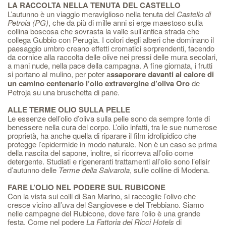
LA RACCOLTA NELLA TENUTA DEL CASTELLO
L’autunno è un viaggio meraviglioso nella tenuta del
Castello di
Petroia (PG)
, che da più di mille anni si erge maestoso sulla
collina boscosa che sovrasta la valle sull’antica strada che
collega Gubbio con Perugia. I colori degli alberi che dominano il
paesaggio umbro creano effetti cromatici sorprendenti, facendo
da cornice alla raccolta delle olive nei pressi delle mura secolari,
a mani nude, nella pace della campagna. A fine giornata, i frutti
si portano al mulino, per poter a
ssaporare davanti al calore di
un camino centenario l’olio extravergine d’oliva Oro
de
Petroja su una bruschetta di pane.
ALLE TERME OLIO SULLA PELLE
Le essenze dell’olio d’oliva sulla pelle sono da sempre fonte di
benessere nella cura del corpo. L’olio infatti, tra le sue numerose
proprietà, ha anche quella di riparare il film idrolipidico che
protegge l’epidermide in modo naturale. Non è un caso se prima
della nascita del sapone, inoltre, si ricorreva all’olio come
detergente. Studiati e rigeneranti trattamenti all’olio sono l’elisir
d’autunno delle
Terme della Salvarola
, sulle colline di Modena.
FARE L’OLIO NEL PODERE SUL RUBICONE
Con la vista sui colli di San Marino, si raccoglie l’olivo che
cresce vicino all’uva del Sangiovese e del Trebbiano. Siamo
nelle campagne del Rubicone, dove fare l’olio è una grande
festa. Come nel podere
La Fattoria dei Ricci Hotels
di