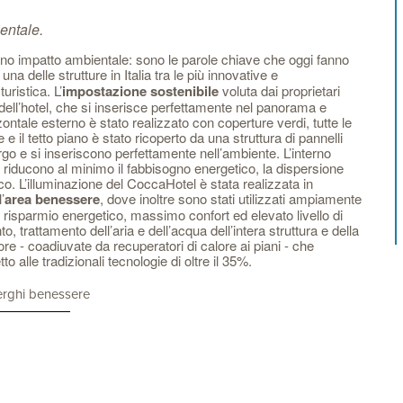
ientale.
nino impatto ambientale: sono le parole chiave che oggi fanno
a delle strutture in Italia tra le più innovative e
ristica. L’
impostazione sostenibile
voluta dai proprietari
erno dell’hotel, che si inserisce perfettamente nel panorama e
zontale esterno è stato realizzato con coperture verdi, tutte le
e il tetto piano è stato ricoperto da una struttura di pannelli
ergo e si inseriscono perfettamente nell’ambiente. L’interno
 riducono al minimo il fabbisogno energetico, la dispersione
. L’illuminazione del CoccaHotel è stata realizzata in
’
area benessere
, dove inoltre sono stati utilizzati ampiamente
risparmio energetico, massimo confort ed elevato livello di
 trattamento dell’aria e dell’acqua dell’intera struttura e della
e - coadiuvate da recuperatori di calore ai piani - che
alle tradizionali tecnologie di oltre il 35%.
erghi benessere