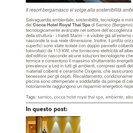
Il resort bergamasco si volge alla sostenibilità amb
Salvaguardia ambientale, sostenibilità, tecnologia e mi
del
Cocca Hotel Royal Thai Spa
di Sarnico (Bergamo) un
tecnologicamente avanzate nel settore dell’accoglienza tu
della struttura - i fratelli Marini – è visibile già all’est
nasconde la sua reale dimensione. Inoltre, il profilo oriz
superfici sono state isolate con doppio pannello coibente 
fotovoltaici da 113 KW, che forniscono elettricità all’alb
dell’edificio nasconde alcune soluzioni tecnologiche che
termica e consentono il massimo sfruttamento energetico
prevalenza a Led in tutti gli ambienti, compresi quelli dell
materiali coibenti e ceramiche Oxigena, che assicurano 
benessere per gli ospiti. Riscaldamento, condizionamento,
piscina sono ottemperate e soddisfatte da pompe di calor
notoriamente raggiungono un risparmio energetico rispetto 
Tags:
,
,
,
sarnico
cocca hotel royal thai spa
ambiente
alb
In questo post: