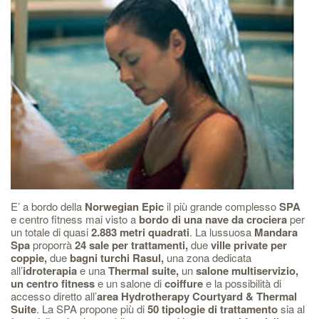
E’ a bordo della
Norwegian Epic
il più grande complesso
SPA
e centro fitness mai visto a
bordo di una nave da crociera
per
un totale di quasi
2.883 metri quadrati
. La lussuosa
Mandara
Spa
proporrà
24 sale per trattamenti,
due
ville private per
coppie,
due
bagni turchi Rasul,
una zona dedicata
all’
idroterapia
e una
Thermal suite,
un
salone multiservizio,
un centro fitness
e un salone di
coiffure
e la possibilità di
accesso diretto all’
area Hydrotherapy Courtyard & Thermal
Suite
. La SPA propone più di
50 tipologie di trattamento
sia al