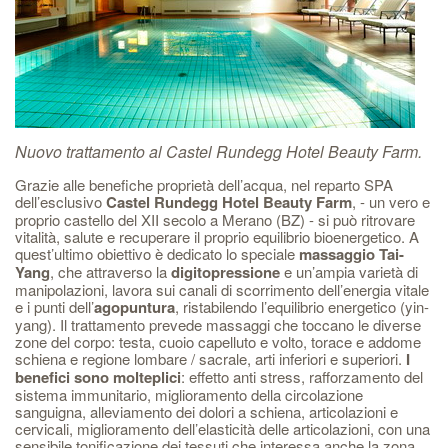
Nuovo trattamento al Castel Rundegg Hotel Beauty Farm.
Grazie alle benefiche proprietà dell’acqua, nel reparto SPA
dell’esclusivo
Castel Rundegg Hotel Beauty Farm
, - un vero e
proprio castello del XII secolo a Merano (BZ) - si può ritrovare
vitalità, salute e recuperare il proprio equilibrio bioenergetico. A
quest’ultimo obiettivo è dedicato lo speciale
massaggio Tai-
Yang
, che attraverso la
digitopressione
e un’ampia varietà di
manipolazioni, lavora sui canali di scorrimento dell’energia vitale
e i punti dell’
agopuntura
, ristabilendo l’equilibrio energetico (yin-
yang). Il trattamento prevede massaggi che toccano le diverse
zone del corpo: testa, cuoio capelluto e volto, torace e addome
schiena e regione lombare / sacrale, arti inferiori e superiori.
I
benefici sono molteplici
: effetto anti stress, rafforzamento del
sistema immunitario, miglioramento della circolazione
sanguigna, alleviamento dei dolori a schiena, articolazioni e
cervicali, miglioramento dell’elasticità delle articolazioni, con una
sensibile tonificazione dei tessuti che interessa anche la zona