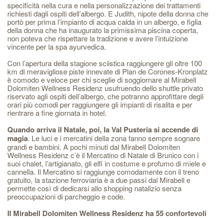
specificità nella cura e nella personalizzazione dei trattamenti
richiesti dagli ospiti dell’albergo. E Judith, nipote della donna che
portò per prima l’impianto di acqua calda in un albergo, e figlia
della donna che ha inaugurato la primissima piscina coperta,
non poteva che rispettare la tradizione e avere l’intuizione
vincente per la spa ayurvedica.
Con l’apertura della stagione sciistica raggiungere gli oltre 100
km di meravigliose piste innevate di Plan de Corones-Kronplatz
è comodo e veloce per chi sceglie di soggiornare al Mirabell
Dolomiten Wellness Residenz usufruendo dello shuttle privato
riservato agli ospiti dell’albergo, che potranno approfittare degli
orari più comodi per raggiungere gli impianti di risalita e per
rientrare a fine giornata in hotel.
Quando arriva il Natale, poi, la Val Pusteria si accende di
magia
. Le luci e i mercatini della zona fanno sempre sognare
grandi e bambini. A pochi minuti dal Mirabell Dolomiten
Wellness Residenz c’è il Mercatino di Natale di Brunico con i
suoi chalet, l’artigianato, gli elfi in costume e profumo di miele e
cannella. Il Mercatino si raggiunge comodamente con il treno
gratuito, la stazione ferroviaria è a due passi dal Mirabell e
permette così di dedicarsi allo shopping natalizio senza
preoccupazioni di parcheggio e code.
Il Mirabell Dolomiten Wellness Residenz ha 55 confortevoli