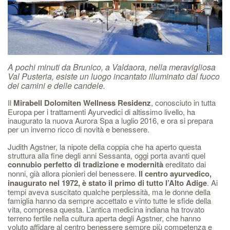
A pochi minuti da Brunico, a Valdaora, nella meravigliosa
Val Pusteria, esiste un luogo incantato illuminato dal fuoco
dei camini e delle candele.
Il
Mirabell Dolomiten Wellness Residenz
, conosciuto in tutta
Europa per i trattamenti Ayurvedici di altissimo livello, ha
inaugurato la nuova Aurora Spa a luglio 2016, e ora si prepara
per un inverno ricco di novità e benessere.
Judith Agstner, la nipote della coppia che ha aperto questa
struttura alla fine degli anni Sessanta, oggi porta avanti quel
connubio perfetto di tradizione e modernità
ereditato dai
nonni, già allora pionieri del benessere.
Il centro ayurvedico,
inaugurato nel 1972, è stato il primo di tutto l’Alto Adige
. Ai
tempi aveva suscitato qualche perplessità, ma le donne della
famiglia hanno da sempre accettato e vinto tutte le sfide della
vita, compresa questa. L’antica medicina indiana ha trovato
terreno fertile nella cultura aperta degli Agstner, che hanno
voluto affidare al centro benessere sempre più competenza e