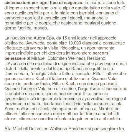
sistemazioni per ogni tipo di esigenza.
Le camere sono tutte
di legno e rispecchiano lo stile alpino caratteristico della valle. Ci
sono quelle perfette per le famiglie con bambini, con tanto di
camerette con letti a castello per i piccoli, ma anche le
romantiche per le coppie che desiderano regalarsi qualche
giorno fuori dal mondo.
La nuovissima Auora Spa, da 15 anni leader nell'approccio
olistico dell'Ayurveda, conta oltre 10.000 diagnosi e consulenze
effettuate attraverso la visita iridologica, un appuntamento
imprescindibile per chi desidera intraprendere
percorsi
benessere
al Mirabell Dolomiten Wellness Residenz.
L'Ayurveda è la medicina di origine indiana che previene e cura i
disturbi della mente e del fisico riportando in equilibrio i tre
Dosha: Vata, l'energia vitale e fattore causale, Pitta il fattore che
genera calore e Kapha il fattore stabilizzante. Quando Vata
scorre in modo ordinato, Pitta e Kapha non danno problemi.
Quando l'energia Vata non è in ordine, l'organismo si indebolisce
in qualche sua parte, generando disturbi. Il trattamento
ayurvedico o più in generale la medicina ayurvedica, corregge il
movimento di Vata, riportando l'equilibrio nella persona trattata.
Sono moltissimi i clienti che ogni anno tornano al Mirabell per
affidarsi alle conoscenze dello staff per far fronte a carichi di
stress, alimentazione disordinata e inquinamento ambientale.
Alla Mirabell Dolomiten Wellness Residenz si può scegliere tra