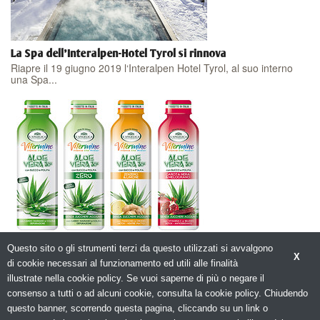
La Spa dell'Interalpen-Hotel Tyrol si rinnova
Riapre il 19 giugno 2019 l‘Interalpen Hotel Tyrol, al suo interno
una Spa...
La gamma Vitermine con ALOE VERA si rinnova.
Questo sito o gli strumenti terzi da questo utilizzati si avvalgono
L’Istituto Erboristico L’Angelica rinnova la gamma di Health Drink...
X
di cookie necessari al funzionamento ed utili alle finalità
illustrate nella cookie policy. Se vuoi saperne di più o negare il
consenso a tutti o ad alcuni cookie, consulta la cookie policy. Chiudendo
questo banner, scorrendo questa pagina, cliccando su un link o