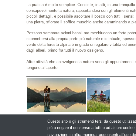
La pratica è molto semplice. Consiste, infatti, in una tranquil
consapevolmente la natura, rapportandosi con gli elementi nat
piccoli dettagli, è possibile ascoltare il bosco con tutti i sensi
una pietra, sfiorare il soffice muschio anche camminando a pi
Possono sembrare azioni banali ma racchiudono un forte potere
riconnettersi alla propria parte più naturale e istintuale, spe
verde della foresta alpina è in grado di regalare vitalità ed en
dagli alberi, primo fra tutti il nuovo ossigeno.
Altre attività che coinvolgono la natura sono gli appuntamenti 
tengono all’aperto.
Questo sito o gli strumenti terzi da questo utilizzat
più o negare il consenso a tutti o ad alcuni cooki
© Copyrigh
navigazione in altra maniera, acconsenti all’uso de