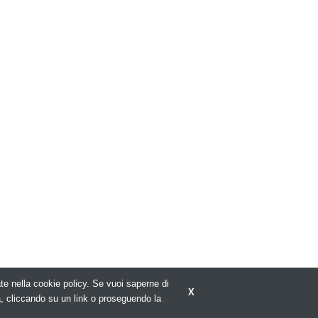
rate nella cookie policy. Se vuoi saperne di
X
a, cliccando su un link o proseguendo la
ivacy policy