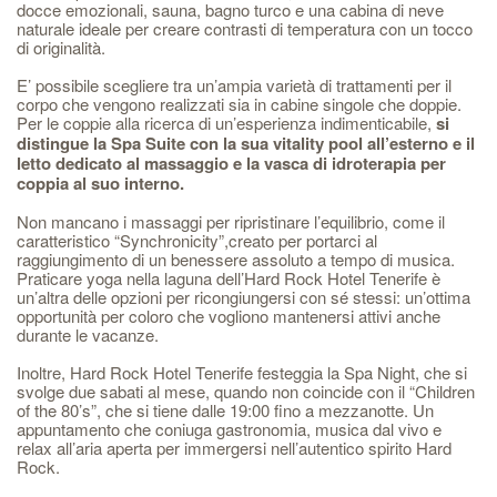
docce emozionali, sauna, bagno turco e una cabina di neve
naturale ideale per creare contrasti di temperatura con un tocco
di originalità.
E’ possibile scegliere tra un’ampia varietà di trattamenti per il
corpo che vengono realizzati sia in cabine singole che doppie.
Per le coppie alla ricerca di un’esperienza indimenticabile,
si
distingue la Spa Suite con la sua vitality pool all’esterno e il
letto dedicato al massaggio e la vasca di idroterapia per
coppia al suo interno.
Non mancano i massaggi per ripristinare l’equilibrio, come il
caratteristico “Synchronicity”,creato per portarci al
raggiungimento di un benessere assoluto a tempo di musica.
Praticare yoga nella laguna dell’Hard Rock Hotel Tenerife è
un’altra delle opzioni per ricongiungersi con sé stessi: un’ottima
opportunità per coloro che vogliono mantenersi attivi anche
durante le vacanze.
Inoltre, Hard Rock Hotel Tenerife festeggia la Spa Night, che si
svolge due sabati al mese, quando non coincide con il “Children
of the 80’s”, che si tiene dalle 19:00 fino a mezzanotte. Un
appuntamento che coniuga gastronomia, musica dal vivo e
relax all’aria aperta per immergersi nell’autentico spirito Hard
Rock.