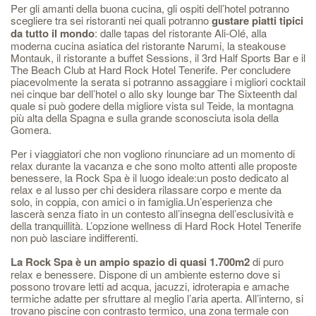
Per gli amanti della buona cucina, gli ospiti dell’hotel potranno
scegliere tra sei ristoranti nei quali potranno
gustare piatti tipici
da tutto il mondo
: dalle tapas del ristorante Ali-Olé, alla
moderna cucina asiatica del ristorante Narumi, la steakouse
Montauk, il ristorante a buffet Sessions, il 3rd Half Sports Bar e il
The Beach Club at Hard Rock Hotel Tenerife. Per concludere
piacevolmente la serata si potranno assaggiare i migliori cocktail
nei cinque bar dell’hotel o allo sky lounge bar The Sixteenth dal
quale si può godere della migliore vista sul Teide, la montagna
più alta della Spagna e sulla grande sconosciuta isola della
Gomera.
Per i viaggiatori che non vogliono rinunciare ad un momento di
relax durante la vacanza e che sono molto attenti alle proposte
benessere, la Rock Spa è il luogo ideale:un posto dedicato al
relax e al lusso per chi desidera rilassare corpo e mente da
solo, in coppia, con amici o in famiglia.Un’esperienza che
lascerà senza fiato in un contesto all’insegna dell’esclusività e
della tranquillità. L’opzione wellness di Hard Rock Hotel Tenerife
non può lasciare indifferenti.
La Rock Spa è un ampio spazio di quasi 1.700m2
di puro
relax e benessere. Dispone di un ambiente esterno dove si
possono trovare letti ad acqua, jacuzzi, idroterapia e amache
termiche adatte per sfruttare al meglio l’aria aperta. All’interno, si
trovano piscine con contrasto termico, una zona termale con