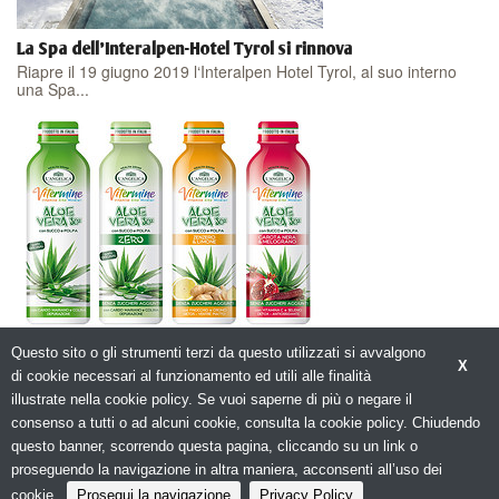
La Spa dell'Interalpen-Hotel Tyrol si rinnova
Riapre il 19 giugno 2019 l‘Interalpen Hotel Tyrol, al suo interno
una Spa...
La gamma Vitermine con ALOE VERA si rinnova.
Questo sito o gli strumenti terzi da questo utilizzati si avvalgono
L’Istituto Erboristico L’Angelica rinnova la gamma di Health Drink...
X
di cookie necessari al funzionamento ed utili alle finalità
illustrate nella cookie policy. Se vuoi saperne di più o negare il
consenso a tutti o ad alcuni cookie, consulta la cookie policy. Chiudendo
questo banner, scorrendo questa pagina, cliccando su un link o
proseguendo la navigazione in altra maniera, acconsenti all’uso dei
© Copyright 2026. Spachoice.net - La tua Guida al Benessere - N.ro Iscrizione
ROC 20653 -
Privacy policy
cookie.
Prosegui la navigazione
Privacy Policy