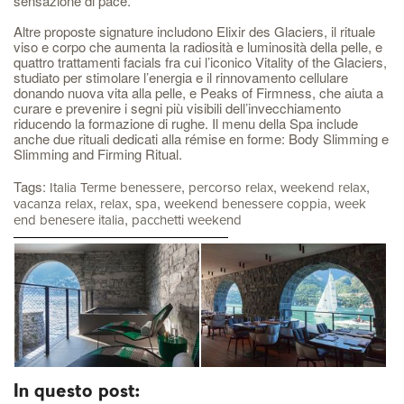
sensazione di pace.
Altre proposte signature includono Elixir des Glaciers, il rituale
viso e corpo che aumenta la radiosità e luminosità della pelle, e
quattro trattamenti facials fra cui l’iconico Vitality of the Glaciers,
studiato per stimolare l’energia e il rinnovamento cellulare
donando nuova vita alla pelle, e Peaks of Firmness, che aiuta a
curare e prevenire i segni più visibili dell’invecchiamento
riducendo la formazione di rughe. Il menu della Spa include
anche due rituali dedicati alla rémise en forme: Body Slimming e
Slimming and Firming Ritual.
Tags:
,
,
,
Italia Terme benessere
percorso relax
weekend relax
,
,
,
,
vacanza relax
relax
spa
weekend benessere coppia
week
,
end benesere italia
pacchetti weekend
In questo post: