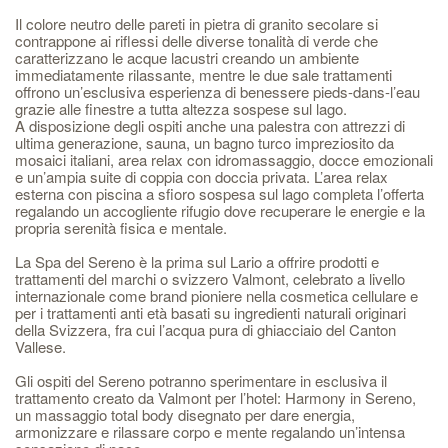
Il colore neutro delle pareti in pietra di granito secolare si
contrappone ai riflessi delle diverse tonalità di verde che
caratterizzano le acque lacustri creando un ambiente
immediatamente rilassante, mentre le due sale trattamenti
offrono un’esclusiva esperienza di benessere pieds-dans-l’eau
grazie alle finestre a tutta altezza sospese sul lago.
A disposizione degli ospiti anche una palestra con attrezzi di
ultima generazione, sauna, un bagno turco impreziosito da
mosaici italiani, area relax con idromassaggio, docce emozionali
e un’ampia suite di coppia con doccia privata. L’area relax
esterna con piscina a sfioro sospesa sul lago completa l’offerta
regalando un accogliente rifugio dove recuperare le energie e la
propria serenità fisica e mentale.
La Spa del Sereno è la prima sul Lario a offrire prodotti e
trattamenti del marchi o svizzero Valmont, celebrato a livello
internazionale come brand pioniere nella cosmetica cellulare e
per i trattamenti anti età basati su ingredienti naturali originari
della Svizzera, fra cui l’acqua pura di ghiacciaio del Canton
Vallese.
Gli ospiti del Sereno potranno sperimentare in esclusiva il
trattamento creato da Valmont per l’hotel: Harmony in Sereno,
un massaggio total body disegnato per dare energia,
armonizzare e rilassare corpo e mente regalando un’intensa