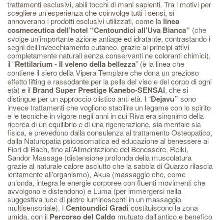
trattamenti esclusivi, abili tocchi di mani sapienti. Tra i motivi per
scegliere un’esperienza che coinvolge tutti i sensi, si
annoverano i prodotti esclusivi utilizzati, come la
linea
cosmeceutica
dell’hotel “Centoundici all’Uva Bianca”
(che
svolge un’importante azione antiage ed idratante, contrastando i
segni dell’invecchiamento cutaneo, grazie ai principi attivi
completamente naturali senza conservanti ne coloranti chimici),
il “
Rettilarium - Il veleno della bellezza
” (è la linea che
contiene il siero della Vipera Templare
che dona un prezioso
effetto lifting e rassodante per la pelle del viso e del corpo di ogni
età) e il
Brand Super Prestige Kanebo-SENSAI
, che si
distingue per un approccio olistico anti età. I “
Dejavu”
sono
invece trattamenti che vogliono stabilire un legame con lo spirito
e le tecniche in vigore negli anni in cui Riva era sinonimo della
ricerca di un equilibrio e di una rigenerazione, sia mentale sia
fisica, e prevedono dalla consulenza al trattamento Osteopatico,
dalla Naturopatia psicosomatica ed educazione al benessere ai
Fiori di Bach, fino all’Alimentazione del Benessere, Reiki,
Sandor Massage (distensione profonda della muscolatura
grazie al naturale calore asciutto che la sabbia di Quarzo rilascia
lentamente all’organismo), Akua (massaggio che, come
un’onda, integra le energie corporee con fluenti movimenti che
avvolgono e distendono) e Luma (per immergersi nella
suggestiva luce di pietre luminescenti in un massaggio
multisensoriale). I
Centoundici
Gradi
costituiscono la zona
umida, con il
Percorso del Caldo
mutuato dall’antico e benefico