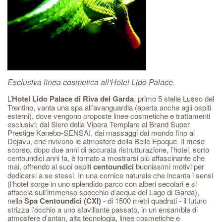
Esclusiva linea cosmetica all'Hotel Lido Palace.
L’
Hotel Lido Palace di Riva del Garda
, primo 5 stelle Lusso del
Trentino, vanta una spa all’avanguardia (aperta anche agli ospiti
esterni), dove vengono proposte linee cosmetiche e trattamenti
esclusivi: dal Siero della Vipera Templare al Brand Super
Prestige Kanebo-SENSAI, dai massaggi dal mondo fino ai
Dejavu, che rivivono le atmosfere della Belle Epoque. Il mese
scorso, dopo due anni di accurata ristrutturazione, l’hotel, sorto
centoundici anni fa, è tornato a mostrarsi più affascinante che
mai, offrendo ai suoi ospiti
centoundici
buonissimi motivi per
dedicarsi a se stessi. In una cornice naturale che incanta i sensi
(l’hotel sorge in uno splendido parco con alberi secolari e si
affaccia sull’immenso specchio d’acqua del Lago di Garda),
nella
Spa
Centoundici (CXI)
- di 1500 metri quadrati - il futuro
strizza l’occhio a uno sfavillante passato, in un ensamble di
atmosfere d’antan, alta tecnologia, linee cosmetiche e