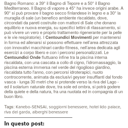
Bagno Romano: a 39° il Bagno di Tepore e a 50° il Bagno
Mediterraneo. Il Bagno di vapore a 45° ha invece origini arabe. A
90° si può provare il bagno secco finlandese in legno e a 30° la
muraglia di sale (un benefico ambiente riscaldato, dove,
circondati da pareti costruite con mattoni di Sale che donano
equilibrio e nuova energia, su specifici lettini di rilassamento, si
può vivere un vero e proprio trattamento rigenerante per la pelle
e le vie respiratorie). I
Centoundici Movimenti
per mantenersi
in forma ed allenarsi
si possono effettuare
nell’area attrezzata
con innovativi macchinari cardio-fitness, nell’area dedicata agli
esercizi a corpo libero e con i percorsi personalizzati. Le
Centoundici Onde
fluttuano infine tra la piscina interna
riscaldata, con una cascata a collo di cigno, l’idromassaggio, la
piscina esterna immersa nel verde del rigoglioso giardino,
riscaldata tutto l'anno, con percorsi idroterapici, nuoto
controcorrente, animata da esclusivi geyser insufflanti dal fondo
vasca - lunga 30 metri che si protende verso la riva del Lago -
ed il solarium naturale dove, tra sole ed ombra, si potrà godere
della quiete e della natura, fra una nuotata ed in compagnia di un
buon libro.
Tags:
,
,
,
Kanebo-SENSAI
soggiorni benessere
hotel lido palace
,
riva del garda
alberghi benessere
In questo post: