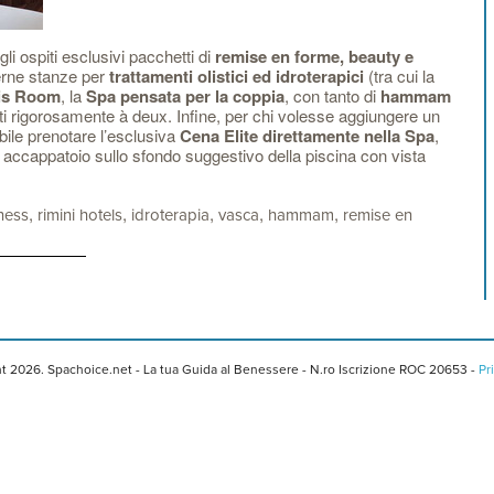
i ospiti esclusivi pacchetti di
remise en forme, beauty e
rne stanze per
trattamenti olistici ed idroterapici
(tra cui la
is Room
, la
Spa pensata per la coppia
, con tanto di
hammam
i rigorosamente à deux. Infine, per chi volesse aggiungere un
bile prenotare l’esclusiva
Cena Elite direttamente nella Spa
,
cappatoio sullo sfondo suggestivo della piscina con vista
,
,
,
,
,
ness
rimini hotels
idroterapia
vasca
hammam
remise en
t 2026. Spachoice.net - La tua Guida al Benessere - N.ro Iscrizione ROC 20653 -
Pr