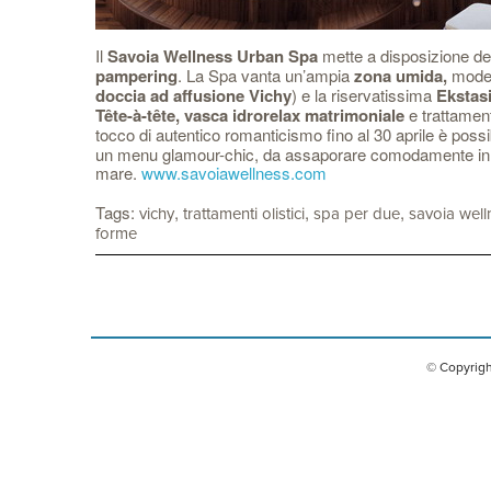
Il
Savoia Wellness Urban Spa
mette a disposizione degl
pampering
. La Spa vanta un’ampia
zona umida,
mode
doccia ad affusione Vichy
) e la riservatissima
Ekstas
Tête-à-tête, vasca idrorelax matrimoniale
e trattament
tocco di autentico romanticismo fino al 30 aprile è possi
un menu glamour-chic, da assaporare comodamente in ac
mare.
www.savoiawellness.com
Tags:
,
,
,
vichy
trattamenti olistici
spa per due
savoia well
forme
© Copyrigh