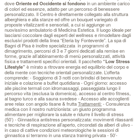
dove
Oriente ed Occidente si fondono
in un ambiente carico
di colori ed essenze, adatto per un percorso di benessere
personalizzato. Il Centro è direttamente collegato alla struttura
alberghiera e alla stanze ed offre un bouquet variegato di
proposte vitalizzanti e sensoriali, a cui si aggiunge un
nuovissimo ambulatorio di Medicina Estetica. Il luogo ideale per
lasciarsi coccolare dagli esperti del wellness e rimodellare dagli
esclusivi prodotti della linea “Eteria by Fonteverde”. La spa di
Bagni di Pisa è inoltre specializzata in programmi di
dimagrimento, percorsi di 3 e 7 giorni dedicati alla remise en
forme, grazie all’abbinamento di menù personalizzati, attività
fisica e trattamenti specifici orientali. Il pacchetto
“Low Stress
Lifestyle”
è mirato a ritrovare energia ed equilibrio del corpo e
della mente con tecniche orientali personalizzate. L’offerta
comprende: - Soggiorno di 3 notti con brindisi di benvenuto
iniziale e colazione a buffet quotidiana - Ogni giorno: accesso
alle piscine termali con idromassaggi, passeggiata lungo il
percorso vita (esclusa la domenica), accesso al centro fitness,
al bagno turco e alla sauna svedese - Accesso alle accoglienti
aree relax con angolo tisane & frutta
Trattamenti:
- Consulenza
medica con il nostro nutrizionista: un giusto programma
alimentare per migliorare la salute e ridurre il livello di stress
(50’) - Ginnastica antistress personalizzata: movimenti rilassanti
e tecniche di respirazione all’aperto, circondati da alberi di ulivo -
in caso di cattive condizioni meteorologiche le sessioni di
ginnastica si terranno in una stanza training privata - 50’-