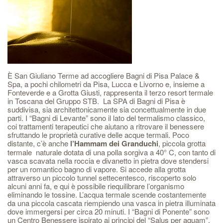
È San Giuliano Terme ad accogliere Bagni di Pisa Palace &
Spa, a pochi chilometri da Pisa, Lucca e Livorno e, insieme a
Fonteverde e a Grotta Giusti, rappresenta il terzo resort termale
in Toscana del Gruppo STB. La SPA di Bagni di Pisa è
suddivisa, sia architettonicamente sia concettualmente in due
parti. I “Bagni di Levante” sono il lato del termalismo classico,
coi trattamenti terapeutici che aiutano a ritrovare il benessere
sfruttando le proprietà curative delle acque termali. Poco
distante, c’è anche
l’Hammam dei Granduchi
, piccola grotta
termale naturale dotata di una polla sorgiva a 40° C, con tanto di
vasca scavata nella roccia e divanetto in pietra dove stendersi
per un romantico bagno di vapore. Si accede alla grotta
attraverso un piccolo tunnel settecentesco, riscoperto solo
alcuni anni fa, e qui è possibile riequilibrare l’organismo
eliminando le tossine. L’acqua termale scende costantemente
da una piccola cascata riempiendo una vasca in pietra illuminata
dove immergersi per circa 20 minuti. I “Bagni di Ponente” sono
un Centro Benessere ispirato ai principi del “Salus per aquam”,