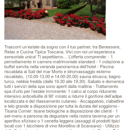
Trascorri un’estate da sogno con il tuo partner, tra Benessere,
Relax e Cucina Tipica Toscana. Vivi con noi un’esperienza
sensoriale unica! Ti aspettiamo… L’offerta comprende: - 1
pernottamento in camera matrimoniale standard - 1 colazione a
buffet servita nella veranda panoramica dell’hotel - Piscina
riscaldata ai Sali del mar Morto e idromassaggio esterno
riscaldato, (10.00-13.00 e 14.00-20.00) sauna etrusca, bagno
turco, nebbia fredda (dalle 16.30 alle 19.30). Sabato e domenica
tutti i servizi della spa sono aperti dalla mattina - Trattamento
spa d’urto per l’estate imminente: 1 calco al corpo riducente
intensivo anticellulite di 90’ mirato a ridurre il gonfiore dell’adipe
localizzata e del rilassamento cutaneo - Accappatoio, ciabattine
e telo grande a disposizione per tutta la durata del soggiorno -
Tisana Corner: tisane biologiche a disposizione dei clienti - 1
set-menu a persona da degustare nella nostra taverna per un
aperitivo sfizioso o 1 cenetta leggera (assaggi di prodotti tipici
locali con 1 bicchiere di vino Morellino di Scansano) - Utilizzo