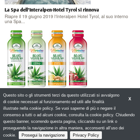
La Spa dell'Interalpen-Hotel Tyrol si rinnova
Riapre il 19 giugno 2019 l‘Interalpen Hotel Tyrol, al suo interno
una Spa...
La gamma Vitermine con ALOE VERA si rinnova.
Questo sito o gli strumenti terzi da questo utilizzati si avvalgono
L’Istituto Erboristico L’Angelica rinnova la gamma di Health Drink...
X
di cookie necessari al funzionamento ed utili alle finalità
illustrate nella cookie policy. Se vuoi saperne di più o negare il
consenso a tutti o ad alcuni cookie, consulta la cookie policy. Chiudendo
questo banner, scorrendo questa pagina, cliccando su un link o
proseguendo la navigazione in altra maniera, acconsenti all’uso dei
© Copyright 2026. Spachoice.net - La tua Guida al Benessere - N.ro Iscrizione
ROC 20653 -
Privacy policy
cookie.
Prosegui la navigazione
Privacy Policy