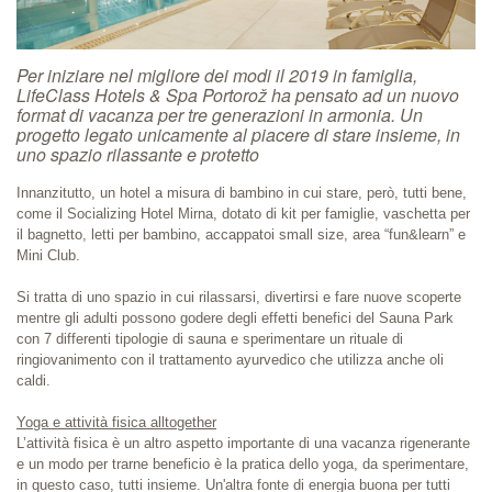
Per iniziare nel migliore dei modi il 2019 in famiglia,
LifeClass Hotels & Spa Portorož ha pensato ad un nuovo
format di vacanza per tre generazioni in armonia. Un
progetto legato unicamente al piacere di stare insieme, in
uno spazio rilassante e protetto
Innanzitutto, un hotel a misura di bambino in cui stare, però, tutti bene,
come il Socializing Hotel Mirna, dotato di kit per famiglie, vaschetta per
il bagnetto, letti per bambino, accappatoi small size, area “fun&learn” e
Mini Club.
Si tratta di uno spazio in cui rilassarsi, divertirsi e fare nuove scoperte
mentre gli adulti possono godere degli effetti benefici del Sauna Park
con 7 differenti tipologie di sauna e sperimentare un rituale di
ringiovanimento con il trattamento ayurvedico che utilizza anche oli
caldi.
Yoga e attività fisica alltogether
L’attività fisica è un altro aspetto importante di una vacanza rigenerante
e un modo per trarne beneficio è la pratica dello yoga, da sperimentare,
in questo caso, tutti insieme. Un'altra fonte di energia buona per tutti