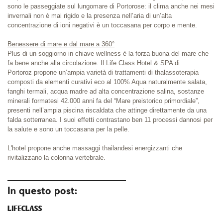
sono le passeggiate sul lungomare di Portorose: il clima anche nei mesi
invernali non è mai rigido e la presenza nell’aria di un’alta
concentrazione di ioni negativi è un toccasana per corpo e mente.
Benessere di mare e dal mare a 360°
Plus di un soggiorno in chiave wellness è la forza buona del mare che
fa bene anche alla circolazione. Il
Life Class Hotel & SPA di
Portoroz
propone un’ampia varietà di trattamenti di thalassoterapia
composti da elementi curativi eco al 100% Aqua naturalmente salata,
fanghi termali, acqua madre ad alta concentrazione salina, sostanze
minerali formatesi 42.000 anni fa del “Mare preistorico primordiale”,
presenti nell’ampia piscina riscaldata che attinge direttamente da una
falda sotterranea.
I suoi effetti contrastano ben 11 processi dannosi per
la salute e sono un toccasana per la pelle.
L'hotel propone anche massaggi thailandesi energizzanti che
rivitalizzano la colonna vertebrale.
In questo post:
LIFECLASS