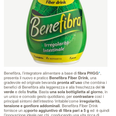
Benefibra, l’integratore alimentare a base di
fibra PHGG
*
,
presenta il nuovo e pratico
Benefibra Fiber Drink
, una
gradevole ed originale bevanda
pronta all’uso
che combina i
benefici di Benefibra alla leggerezza e alla freschezza del
tè
verde
e della
frutta
. Basta
una sola bottiglietta al giorno
, in
un unico e comodo gesto quotidiano, per
contrastare
così i
principali sintomi dell’intestino ‘irritabile’come
irregolarità,
tensione e gonfiore addominali
. Benefibra Fiber Drink
fornisce un ap
porto aggiuntivo di fibra pari a 5 g
ed è quindi
l’innovazione ideale per chi, conducendo una vita ricca di