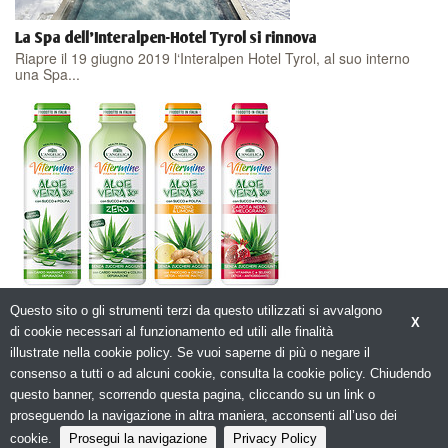
La Spa dell'Interalpen-Hotel Tyrol si rinnova
Riapre il 19 giugno 2019 l‘Interalpen Hotel Tyrol, al suo interno
una Spa...
La gamma Vitermine con ALOE VERA si rinnova.
Questo sito o gli strumenti terzi da questo utilizzati si avvalgono
L’Istituto Erboristico L’Angelica rinnova la gamma di Health Drink...
X
di cookie necessari al funzionamento ed utili alle finalità
illustrate nella cookie policy. Se vuoi saperne di più o negare il
consenso a tutti o ad alcuni cookie, consulta la cookie policy. Chiudendo
questo banner, scorrendo questa pagina, cliccando su un link o
proseguendo la navigazione in altra maniera, acconsenti all’uso dei
© Copyright 2026. Spachoice.net - La tua Guida al Benessere - N.ro Iscrizione
ROC 20653 -
Privacy policy
cookie.
Prosegui la navigazione
Privacy Policy