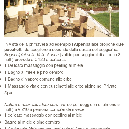
In vista della primavera ad esempio l’
Alpenpalace
propone
due
pacchett
i, da scegliere a seconda della durata del soggiorno.
Sogni alpini della Valle Aurina
(valido per soggiorni di almeno 2
notti) prevede a € 120 a persona:
1 Delicato massaggio con peeling al miele
1 Bagno al miele e pino cembro
1 Bagno di vapore comune alle erbe
1 Massaggio vitale con cuscinetti alle erbe alpine nel Private
Spa
Natura e relax allo stato puro
(valido per soggiorni di almeno 5
notti) a € 210 a persona comprende invece:
1 delicato massaggio con peeling al miele
Bagno al miele e pino cembro
1 Cerimonia Alpienne con pediluvio di fieno e massaggio