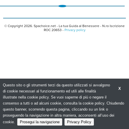
© Copyright 2026. Spachoice.net - La tua Guida al Benessere - N.ro Iscrizione
ROC 20653 -
Privacy policy
Questo sito o gli strumenti terzi da questo utilizzati si avvalgono
X
di cookie necessari al funzionamento ed utili alle finalità
illustrate nella cookie policy. Se vuoi saperne di più o negare il
consenso a tutti o ad alcuni cookie, consulta la cookie policy. Chiudendo
questo banner, scorrendo questa pagina, cliccando su un link o
proseguendo la navigazione in altra maniera, acconsenti all’uso dei
cookie.
Prosegui la navigazione
Privacy Policy