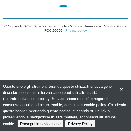
© Copyright 2026. Spachoice.net - La tua Guida al Benessere - N.ro Iscrizione
ROC 20653 -
Privacy policy
Questo sito o gli strumenti terzi da questo utilizzati si avvalgono
X
di cookie necessari al funzionamento ed utili alle finalità
illustrate nella cookie policy. Se vuoi saperne di più o negare il
consenso a tutti o ad alcuni cookie, consulta la cookie policy. Chiudendo
questo banner, scorrendo questa pagina, cliccando su un link o
proseguendo la navigazione in altra maniera, acconsenti all’uso dei
cookie.
Prosegui la navigazione
Privacy Policy