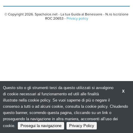
© Copyright 2026. Spachoice.net - La tua Guida al Benessere - N.ro Iscrizione
ROC 20653 -
Privacy policy
Questo sito o gli strumenti terzi da questo utilizzati si avvalgono
X
di cookie necessari al funzionamento ed utili alle finalità
illustrate nella cookie policy. Se vuoi saperne di più o negare il
consenso a tutti o ad alcuni cookie, consulta la cookie policy. Chiudendo
questo banner, scorrendo questa pagina, cliccando su un link o
proseguendo la navigazione in altra maniera, acconsenti all’uso dei
cookie.
Prosegui la navigazione
Privacy Policy