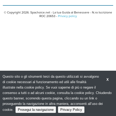
© Copyright 2026. Spachoice.net - La tua Guida al Benessere - N.ro Iscrizione
ROC 20653 -
Privacy policy
Questo sito o gli strumenti terzi da questo utilizzati si avvalgono
X
di cookie necessari al funzionamento ed utili alle finalità
illustrate nella cookie policy. Se vuoi saperne di più o negare il
consenso a tutti o ad alcuni cookie, consulta la cookie policy. Chiudendo
questo banner, scorrendo questa pagina, cliccando su un link o
proseguendo la navigazione in altra maniera, acconsenti all’uso dei
cookie.
Prosegui la navigazione
Privacy Policy